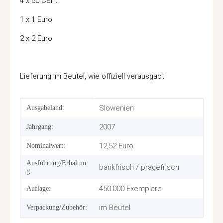
4 x 50 Cent
1 x 1 Euro
2 x 2 Euro
Lieferung im Beutel, wie offiziell verausgabt.
Produkteigenschaft
Wert
Slowenien
Ausgabeland:
2007
Jahrgang:
12,52 Euro
Nominalwert:
Ausführung/Erhaltun
bankfrisch / prägefrisch
g:
450.000 Exemplare
Auflage:
im Beutel
Verpackung/Zubehör: