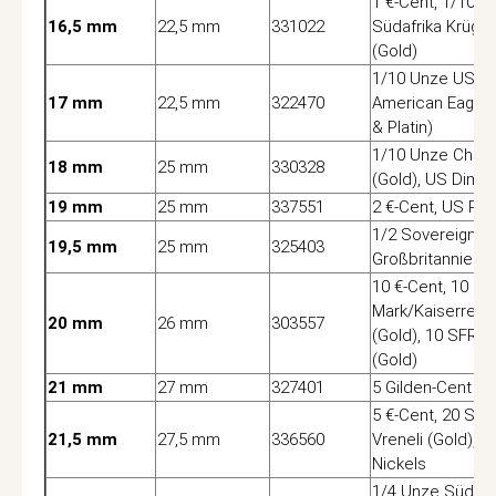
1 €-Cent, 1/10 U
16,5 mm
22,5 mm
331022
Südafrika Krüge
(Gold)
1/10 Unze USA
17 mm
22,5 mm
322470
American Eagle 
& Platin)
1/10 Unze China
18 mm
25 mm
330328
(Gold), US Dime
19 mm
25 mm
337551
2 €-Cent, US Pe
1/2 Sovereign
19,5 mm
25 mm
325403
Großbritannien
10 €-Cent, 10
Mark/Kaiserreic
20 mm
26 mm
303557
(Gold), 10 SFRS 
(Gold)
21 mm
27 mm
327401
5 Gilden-Cent
5 €-Cent, 20 SF
21,5 mm
27,5 mm
336560
Vreneli (Gold), U
Nickels
1/4 Unze Südafr