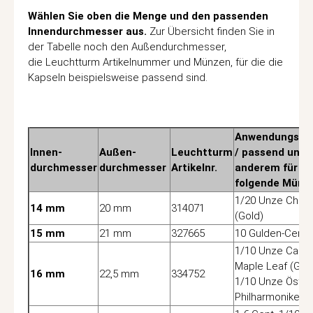
Wählen Sie oben die Menge und den passenden
Innendurchmesser aus.
Zur Übersicht finden Sie in
der Tabelle noch den Außendurchmesser,
die Leuchtturm Artikelnummer und Münzen, für die die
Kapseln beispielsweise passend sind.
Anwendungsbei
Innen-
Außen-
Leuchtturm
/ passend unte
durchmesser
durchmesser
Artikelnr.
anderem für
folgende Münz
1/20 Unze China
14 mm
20 mm
314071
(Gold)
15 mm
21 mm
327665
10 Gulden-Cent
1/10 Unze Cana
Maple Leaf (Gold
16 mm
22,5 mm
334752
1/10 Unze Öster
Philharmoniker (