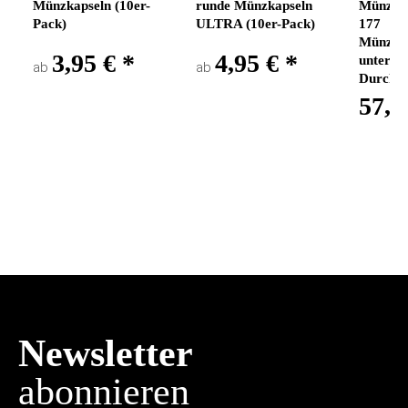
Münzkapseln (10er-
runde Münzkapseln
Münzkof
Pack)
ULTRA (10er-Pack)
177
Münzen
3,95 €
*
4,95 €
*
untersch
ab
ab
Durchm
57,9
Newsletter
abonnieren