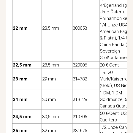
Krügerrand (gold
Unte Österreich
Philharmoniker (
1/4 Unze USA
22 mm
28,5 mm
300053
American Eagle 
& Platin), 1/4 Un
China Panda (Gol
Sovereign
Großbritannien
22,5 mm
28,5 mm
320006
20 €-Cent
1 €, 20
23 mm
29 mm
314782
Mark/Kaiserreic
(Gold), US Nicke
1 DM, 1 DM-
24 mm
30 mm
319128
Goldmünze, 5 Gu
Canada Quarter
50 €-Cent, USA 
24,5 mm
30,5 mm
310706
Quarters
1/2 Unze Canad
25 mm
32 mm
331675