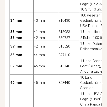
Eagle (Gold & Pla
10 Sfr., 10 Sfr.
100 Peseten, 50
34 mm
40 mm
310430
Gedenkmünzen, 
USA Double Eag
35 mm
41 mm
318983
1 Unze Libertad 
36 mm
42 mm
330757
5 Rubel 100 öS
1 Unze Österrei
37 mm
42 mm
315520
Philharmoniker (
38 mm
44 mm
327110
1 Unze Canada 
39 mm
45 mm
315148
Leaf (Silber), 1 
Andorra Eagle
10 Euro
40 mm
45 mm
328440
Gedenkmünzen
Spanien
1 Unze USA Ame
Eagle (Silber), 1
China Panda (Silb