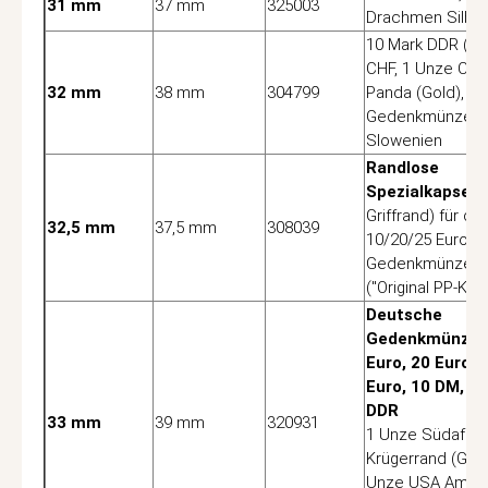
31 mm
37 mm
325003
Drachmen Silbe
10 Mark DDR (Cu/
CHF, 1 Unze Chi
32 mm
38 mm
304799
Panda (Gold), 3 
Gedenkmünzen
Slowenien
Randlose
Spezialkapsel
(
Griffrand) für d
32,5 mm
37,5 mm
308039
10/20/25 Euro
Gedenkmünzen
("Original PP-Kap
Deutsche
Gedenkmünzen
Euro, 20 Euro, 
Euro, 10 DM, 2
DDR
33 mm
39 mm
320931
1 Unze Südafrik
Krügerrand (Gold
Unze USA Ameri