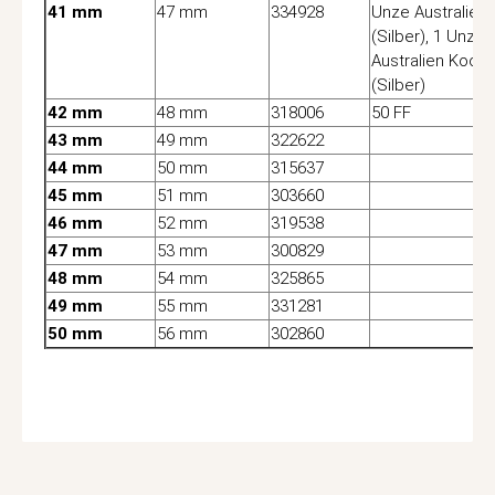
41 mm
47 mm
334928
Unze Australien 
(Silber), 1 Unze
Australien Kooka
(Silber)
42 mm
48 mm
318006
50 FF
43 mm
49 mm
322622
44 mm
50 mm
315637
45 mm
51 mm
303660
46 mm
52 mm
319538
47 mm
53 mm
300829
48 mm
54 mm
325865
49 mm
55 mm
331281
50 mm
56 mm
302860