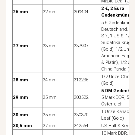
Maple Leaf (Gol
2 €, 2 Euro
26 mm
32 mm
309404
Gedenkmünze
5 € Gedenkmün
Deutschland, 2 
Sfr., 1 US-$, 1/2
Südafrika Krüge
27 mm
33 mm
337997
(Gold), 1/2 Unz
American Eagle 
& Platin), 1/2 Un
China Panda (Go
1/2 Unze China 
28 mm
34 mm
312236
(Gold)
5 DM Gedenkm
29 mm
35 mm
303522
5 Mark DDR, 5 Eu
Österreich
1 Unze Kanada 
30 mm
35 mm
330370
Leaf (Gold)
30,5 mm
37 mm
342564
US Half $ Kenne
10 Mark DDR, 30