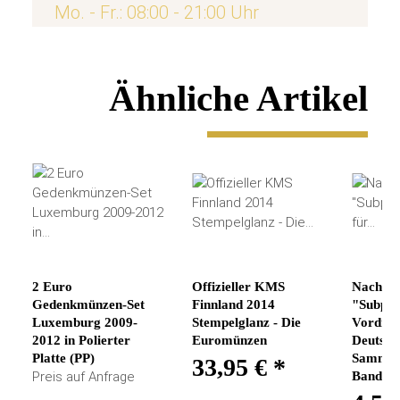
Mo. - Fr.: 08:00 - 21:00 Uhr
Ähnliche Artikel
2 Euro
Offizieller KMS
Nachtra
Gedenkmünzen-Set
Finnland 2014
"Subpol
Luxemburg 2009-
Stempelglanz - Die
Vordru
2012 in Polierter
Euromünzen
Deutsch
Platte (PP)
Sammle
33,95 €
*
Preis auf Anfrage
Band 1