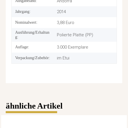
Produkteigenschaft
Wert
Andorra
Ausgabeland:
2014
Jahrgang:
3,88 Euro
Nominalwert:
Ausführung/Erhaltun
Polierte Platte (PP)
g:
3.000 Exemplare
Auflage:
im Etui
Verpackung/Zubehör:
ähnliche Artikel